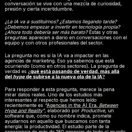
conversación se vive con una mezcla de curiosidad,
presión y cierta incertidumbre.
¿La IA va a sustituirnos? ¿Estamos llegando tarde?
¿Debemos empezar a invertir en tecnología propia?
¿Ahora todo debería ser más barato?
Éstas y otras
preguntas aparecen a diario en conversaciones con el
equipo y con otros profesionales del sector.
La pregunta no es si la IA va a impactar en las
agencias de marketing. Eso ya sabemos que está
ocurriendo (como en otros sectores). La pregunta de
verdad es
¿
qué está pasando de verdad, más allá
del
hype
de subirse a la nueva ola de la IA
?
Para responder a esta pregunta, merece la pena
mirar datos reales. Uno de los estudios más
interesantes al respecto que hemos leído
recientemente es
“
Agencies in the AI Era.
Between
Hype and Reality
”
, elaborado por
Productive
, un
software que, como su nombre indica, promete
ayudarnos en aquello que buscamos con tanta
energía: la productividad. El estudio parte de la
experiencia de más de 180 agencias de todo el mundo,