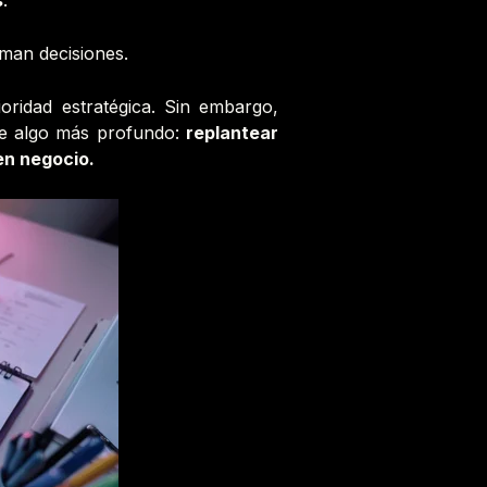
s
.
man decisiones.
ridad estratégica. Sin embargo,
ge algo más profundo:
replantear
en negocio.